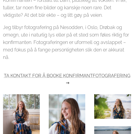
Konfirmanten – fortsatt litt barn, plutselig litt voksen. Vi ler,
tuller, tar noen fine bilder og kanskje noen rare. Det
viktigste? At det blir ekte – og litt gøy på veien.
Jeg tilbyr fotografering på Nesodden, i Oslo, Drøbak og
omegn, ute i naturlig lys eller på et sted som føles riktig for
konfirmanten. Fotograferingen er uformell og avslappet –
med fokus på å fange personligheten slik den er akkurat
nå.
TA KONTAKT FOR Å BOOKE KONFIRMANTFOTOGRAFERING